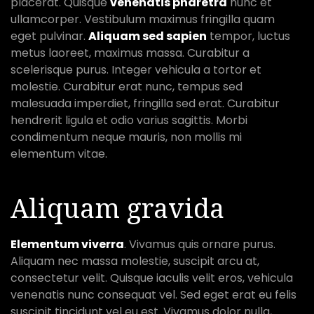
placerat. Quisque
venenatis pharetra
nunc et
ullamcorper. Vestibulum maximus fringilla quam
eget pulvinar.
Aliquam sed sapien
tempor, luctus
metus laoreet, maximus massa. Curabitur a
scelerisque purus. Integer vehicula a tortor et
molestie. Curabitur erat nunc, tempus sed
malesuada imperdiet, fringilla sed erat. Curabitur
hendrerit ligula et odio varius sagittis. Morbi
condimentum neque mauris, non mollis mi
elementum vitae.
Aliquam gravida
Elementum viverra
. Vivamus quis ornare purus.
Aliquam nec massa molestie, suscipit arcu at,
consectetur velit. Quisque iaculis velit eros, vehicula
venenatis nunc consequat vel. Sed eget erat eu felis
suscipit tincidunt vel eu est. Vivamus dolor nulla,