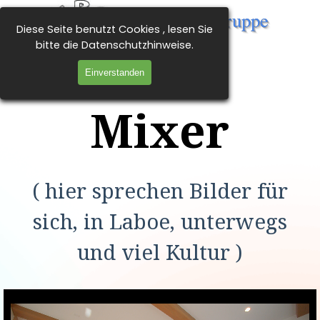
Direkt zum Seiteninhalt
Tanz- und Trachtengruppe 
Diese Seite benutzt Cookies , lesen Sie
Menü überspringen
Laboe e.V.
bitte die Datenschutzhinweise.
Einverstanden
Mixer
( hier sprechen Bilder für
sich, in Laboe, unterwegs
und viel Kultur )